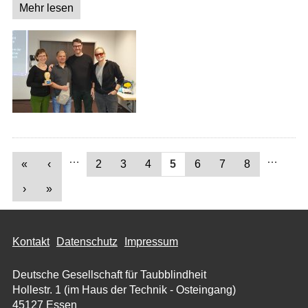
Mehr lesen
Seiten
…
…
«
‹
2
3
4
5
6
7
8
›
»
Kontakt
Datenschutz
Impressum
Deutsche Gesellschaft für Taubblindheit
Hollestr. 1 (im Haus der Technik - Osteingang)
45127 Essen