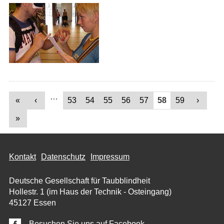
Seiten
…
«
‹
53
54
55
56
57
58
59
›
»
Kontakt
Datenschutz
Impressum
Deutsche Gesellschaft für Taubblindheit
Hollestr. 1 (im Haus der Technik - Osteingang)
45127 Essen
Besuchen Sie uns auf
Facebook