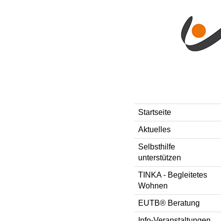
Direkt zum Inhalt
Style-Switcher
Startseite
Aktuelles
Selbsthilfe
unterstützen
TINKA - Begleitetes
Wohnen
EUTB® Beratung
Info-Veranstaltungen