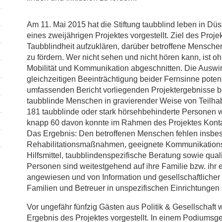
Am 11. Mai 2015 hat die Stiftung taubblind leben in Dü
eines zweijährigen Projektes vorgestellt. Ziel des Proje
Taubblindheit aufzuklären, darüber betroffene Menschen
zu fördern. Wer nicht sehen und nicht hören kann, ist o
Mobilität und Kommunikation abgeschnitten. Die Auswi
gleichzeitigen Beeinträchtigung beider Fernsinne poten
umfassenden Bericht vorliegenden Projektergebnisse be
taubblinde Menschen in gravierender Weise von Teilha
181 taubblinde oder stark hörsehbehinderte Personen 
knapp 60 davon konnte im Rahmen des Projektes Konta
Das Ergebnis: Den betroffenen Menschen fehlen insbes
Rehabilitations­maß­nahmen, geeignete Kommunikation
Hilfsmittel, taubblindenspezifische Beratung sowie quali
Personen sind weitestgehend auf ihre Familie bzw. ihr
angewiesen und von Information und gesellschaftlicher
Familien und Betreuer in unspezifischen Einrichtungen s
Vor ungefähr fünfzig Gästen aus Politik & Gesellschaft
Ergebnis des Projektes vorgestellt. In einem Podiumsge