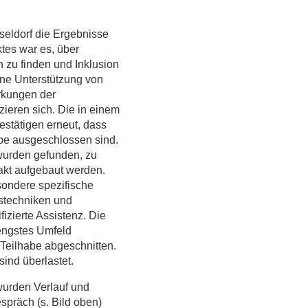
sseldorf die Ergebnisse
ktes war es, über
 zu finden und Inklusion
hne Unterstützung von
rkungen der
zieren sich. Die in einem
stätigen erneut, dass
be ausgeschlossen sind.
wurden gefunden, zu
kt aufgebaut werden.
ondere spezifische
stechniken und
fizierte Assistenz. Die
 engstes Umfeld
 Teilhabe abgeschnitten.
ind überlastet.
 wurden Verlauf und
spräch (s. Bild oben)