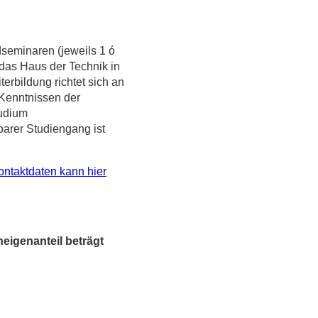
seminaren (jeweils 1 ó
 das Haus der Technik in
rbildung richtet sich an
 Kenntnissen der
udium
barer Studiengang ist
ontaktdaten kann hier
eigenanteil beträgt