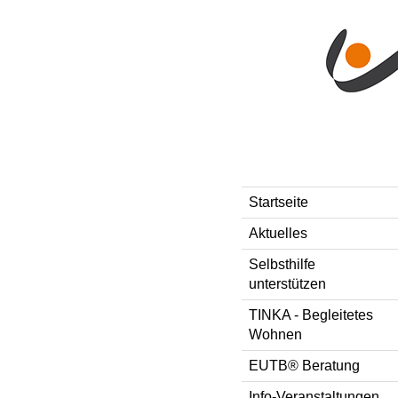
Direkt zum Inhalt
Style-Switcher
Startseite
Aktuelles
Selbsthilfe
unterstützen
TINKA - Begleitetes
Wohnen
EUTB® Beratung
Info-Veranstaltungen